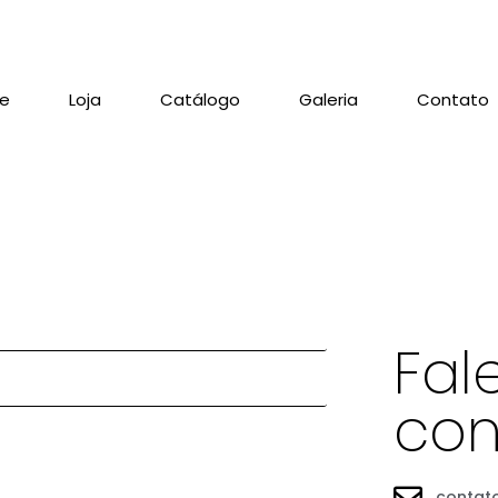
re
Loja
Catálogo
Galeria
Contato
Fal
con
contat