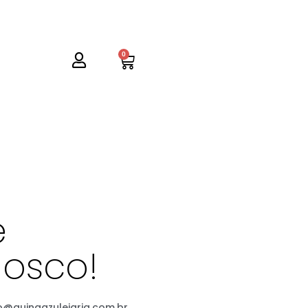
0
e
osco!
o@quinaazulejaria.com.br