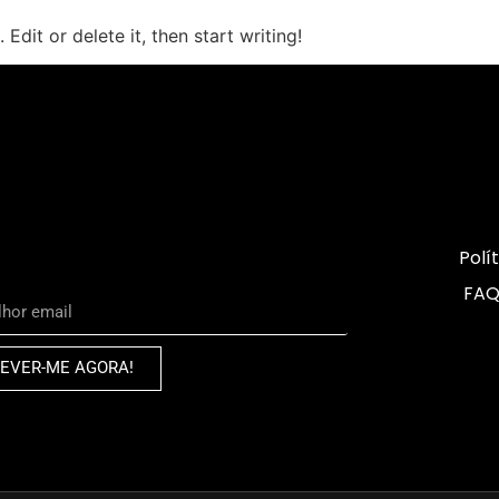
Edit or delete it, then start writing!
Polí
FAQ
EVER-ME AGORA!