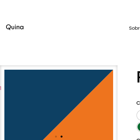
Sob
C