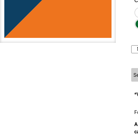
C
S
*
F
A
c